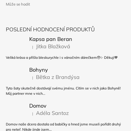
Může se hodit
POSLEDNÍ HODNOCENÍ PRODUKTŮ
Kapsa pan Beran
Jitka Blažková
|
Hodnocení produktu je 5 z 5 hvězdiček.
Veliká krása a přišla bleskurychle i s vánočním dárečkem🥹✨ Děkuji🤎
Bohyny
Bětka z Brandýsa
|
Hodnocení produktu je 5 z 5 hvězdiček.
Tyto šaty skutečně dostávají svému jménu. Cítím se v nich jako Bohyně!
Můj partner mne v nich...
Domov
Adéla Santoz
|
Hodnocení produktu je 5 z 5 hvězdiček.
Domov naše dcera dostala od babičky a hned jsme museli pořídit druhý
pro neteř. Nikde jinde jsem...