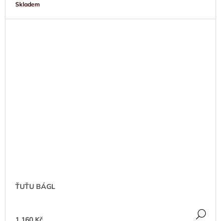
Skladem
ŤUŤU BÁGL
DE
1 160 Kč