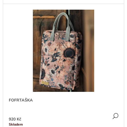
J
E
M
E
FOFRTAŠKA
DE
920 Kč
Skladem