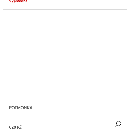
Vyprodáno
POTMONKA
DE
620 Kč